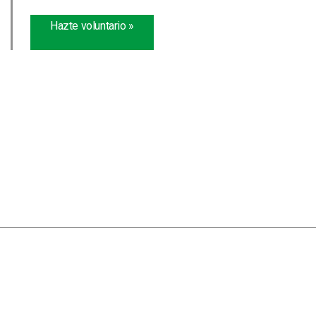
Hazte voluntario »
Atención personalizada y familiar