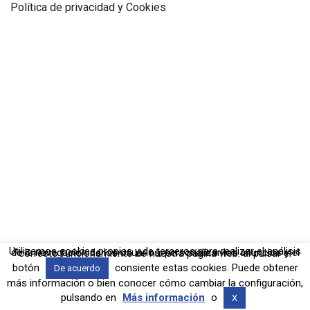
Política de privacidad y Cookies
Utilizamos cookies propias y de terceros para realizar el análisis de la navegación de los usuarios, personalizar los anuncios y el correcto funcionamiento de nuestra página web. al pulsar el
botón
consiente estas cookies. Puede obtener
De acuerdo
más información o bien conocer cómo cambiar la configuración,
pulsando en
Más información
o
X
Web per:
tecnoitic.net