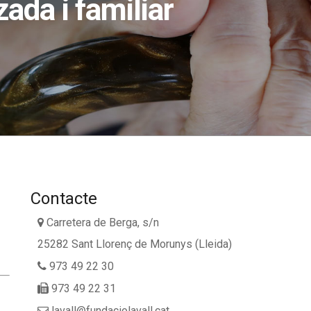
ada i familiar
Contacte
Carretera de Berga, s/n
25282 Sant Llorenç de Morunys (Lleida)
973 49 22 30
973 49 22 31
lavall@fundaciolavall.cat